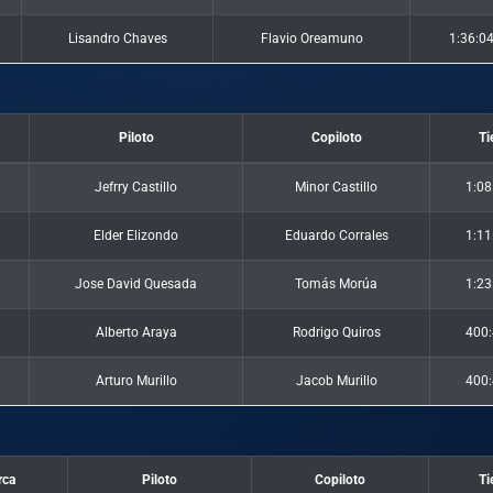
Lisandro Chaves
Flavio Oreamuno
1:36:0
Piloto
Copiloto
T
Jefrry Castillo
Minor Castillo
1:08
Elder Elizondo
Eduardo Corrales
1:11
Jose David Quesada
Tomás Morúa
1:23
Alberto Araya
Rodrigo Quiros
400:
Arturo Murillo
Jacob Murillo
400:
rca
Piloto
Copiloto
T