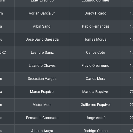
shi
Elder Elizondo
Eduardo Corrales
1
am
Adrian García Jr.
Jordy Picado
1
a
Albin Sandí
Pablo Fernández
1
ru
Jose David Quesada
Tomás Morúa
1
CRC
Leandro Sainz
Carlos Coto
1
Lisandro Chaves
Flavio Oreamuno
1
an
Sebastián Vargas
Carlos Mora
1
ta
Marco Esquivel
Mariola Esquivel
7
an
Victor Mora
Guillermo Esquivel
2
en
Fernando Coronado
Jorge André
2
ru
Alberto Araya
Rodrigo Quiros
4