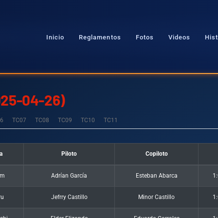
Inicio
Reglamentos
Fotos
Videos
Hist
2025-04-26)
6
TC07
TC08
TC09
TC10
TC11
a
Piloto
Copiloto
am
Adrían García
Esteban Abarca
1
ru
Jefrry Castillo
Minor Castillo
1