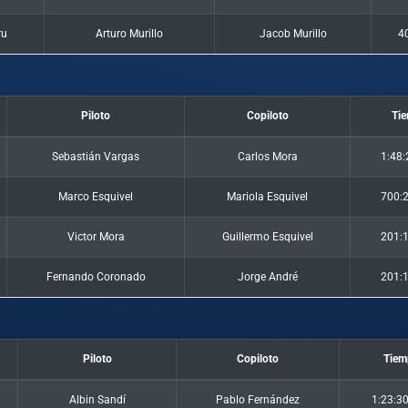
ru
Arturo Murillo
Jacob Murillo
4
Piloto
Copiloto
Ti
Sebastián Vargas
Carlos Mora
1:48:
Marco Esquivel
Mariola Esquivel
700:2
Victor Mora
Guillermo Esquivel
201:1
Fernando Coronado
Jorge André
201:1
Piloto
Copiloto
Tiem
Albin Sandí
Pablo Fernández
1:23:3