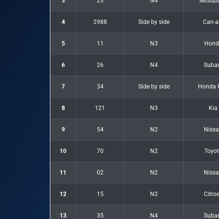
3
23
N4
Mitsubi
4
2988
Side by side
Can-
5
11
N3
Hond
6
26
N4
Suba
7
34
Side by side
Honda 
8
121
N3
Kia
9
54
N2
Niss
10
70
N2
Toyo
11
02
N2
Niss
12
15
N2
Citro
13
35
N4
Suba