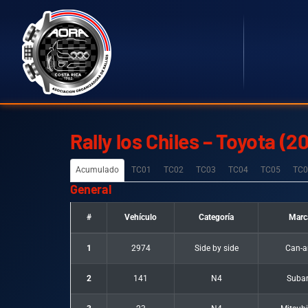
Rally los Chiles – Toyota (
Acumulado
TC01
TC02
TC03
TC04
TC05
TC0
General
#
Vehículo
Categoría
Marc
1
2974
Side by side
Can-
2
141
N4
Suba