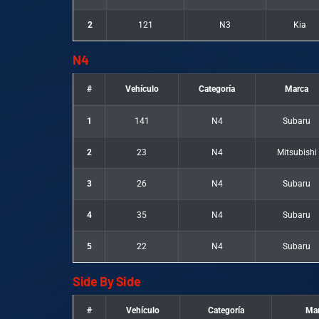
2
121
N3
Kia
N4
#
Vehículo
Categoría
Marca
1
141
N4
Subaru
2
23
N4
Mitsubishi
3
26
N4
Subaru
4
35
N4
Subaru
5
22
N4
Subaru
Side By Side
#
Vehículo
Categoría
Ma