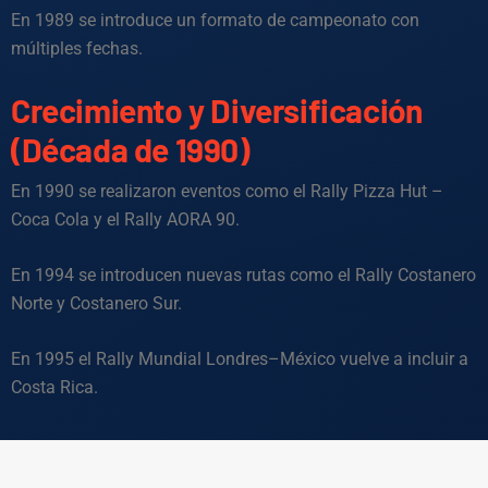
En 1989 se introduce un formato de campeonato con
múltiples fechas.
Crecimiento y Diversificación
(Década de 1990)
En 1990 se realizaron eventos como el Rally Pizza Hut –
Coca Cola y el Rally AORA 90.
En 1994 se introducen nuevas rutas como el Rally Costanero
Norte y Costanero Sur.
En 1995 el Rally Mundial Londres–México vuelve a incluir a
Costa Rica.