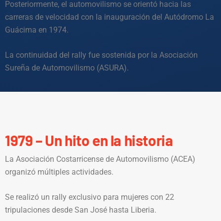
Posteriormente, el automovilismo se orientó hacia las
carreras de velocidad con la inauguración del Autódromo La
Guácima en 1974.
La continuidad del rally fue sostenida por la Asociación
Sureña de Automovilismo (ASURA).
1979 – Un hito en la historia
La Asociación Costarricense de Automovilismo (ACEA)
organizó múltiples actividades.
Se realizó un rally exclusivo para mujeres con 22
tripulaciones desde San José hasta Liberia.