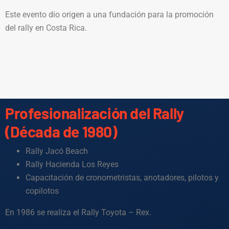
Este evento dio origen a una fundación para la promoción
del rally en Costa Rica.
Profesionalización del Rally
(Década de 1980)
Rally Jacó Beach
Rally Hacienda Los Reyes
Capacitación de cronometristas, anotadores, pilotos y
copilotos
En 1986 se realiza el Rally Toyota – Rex.