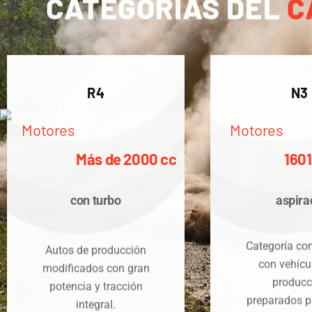
CATEGORÍAS DEL
C
R4
N3
Motores
Motores
Más de 2000 cc
1601
con turbo
aspira
Categoría co
Autos de producción
con vehícu
modificados con gran
producc
potencia y tracción
preparados pa
integral.