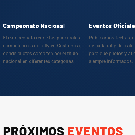
Campeonato Nacional
Eventos Oficial
El campeonato reúne las principales
Publicamos fechas, ru
competencias de rally en Costa Rica,
de cada rally del cale
donde pilotos compiten por el título
para que pilotos y af
nacional en diferentes categorías.
siempre informados.
PRÓXIMOS
EVENTOS