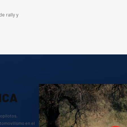
e rally y
ICA
copilotos,
utomovilismo en el