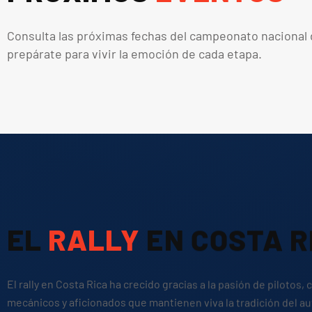
Consulta las próximas fechas del campeonato nacional d
prepárate para vivir la emoción de cada etapa.
EL
RALLY
EN COSTA R
El rally en Costa Rica ha crecido gracias a la pasión de pilotos, 
mecánicos y aficionados que mantienen viva la tradición del a