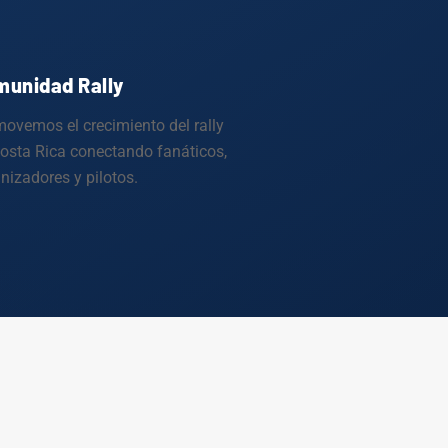
unidad Rally
ovemos el crecimiento del rally
osta Rica conectando fanáticos,
nizadores y pilotos.