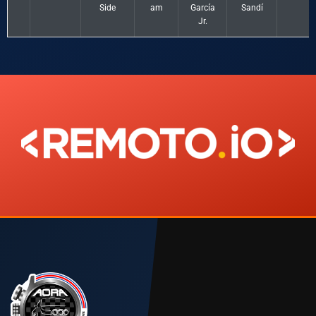
Side
am
García
Sandí
Jr.