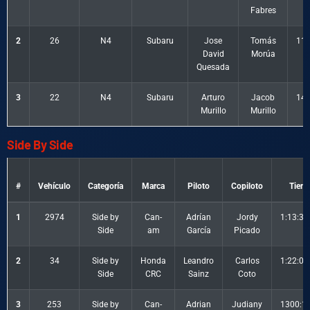
Fabres
2
26
N4
Subaru
Jose
Tomás
110
David
Morúa
Quesada
3
22
N4
Subaru
Arturo
Jacob
149
Murillo
Murillo
Side By Side
#
Vehículo
Categoría
Marca
Piloto
Copiloto
Tiem
1
2974
Side by
Can-
Adrían
Jordy
1:13:39
Side
am
García
Picado
2
34
Side by
Honda
Leandro
Carlos
1:22:05
Side
CRC
Sainz
Coto
3
253
Side by
Can-
Adrian
Judiany
1300:10