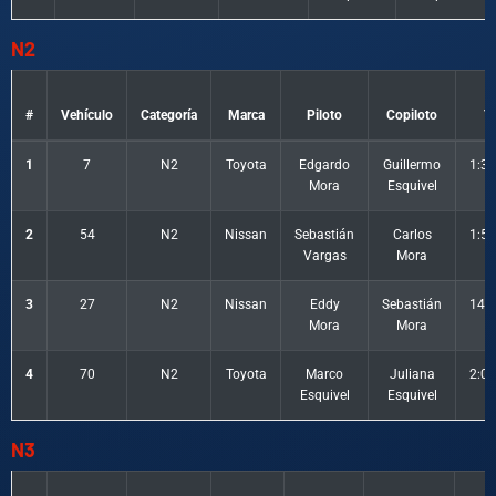
N2
#
Vehículo
Categoría
Marca
Piloto
Copiloto
T
1
7
N2
Toyota
Edgardo
Guillermo
1:30
Mora
Esquivel
2
54
N2
Nissan
Sebastián
Carlos
1:50
Vargas
Mora
3
27
N2
Nissan
Eddy
Sebastián
1400
Mora
Mora
4
70
N2
Toyota
Marco
Juliana
2:02
Esquivel
Esquivel
N3