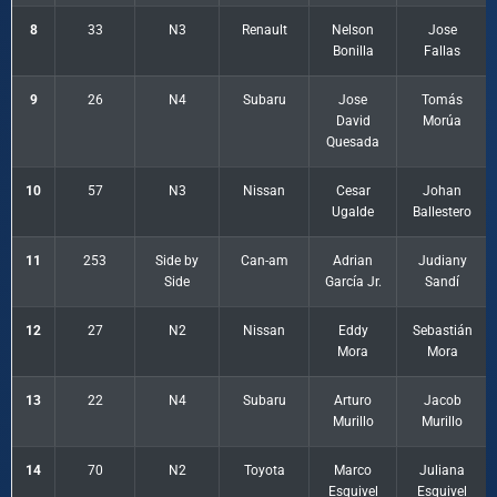
8
33
N3
Renault
Nelson
Jose
Bonilla
Fallas
9
26
N4
Subaru
Jose
Tomás
David
Morúa
Quesada
10
57
N3
Nissan
Cesar
Johan
Ugalde
Ballestero
11
253
Side by
Can-am
Adrian
Judiany
Side
García Jr.
Sandí
12
27
N2
Nissan
Eddy
Sebastián
Mora
Mora
13
22
N4
Subaru
Arturo
Jacob
Murillo
Murillo
14
70
N2
Toyota
Marco
Juliana
Esquivel
Esquivel