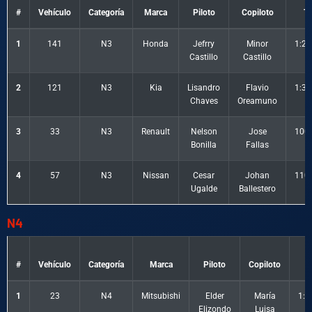
#
Vehículo
Categoría
Marca
Piloto
Copiloto
T
1
141
N3
Honda
Jefrry
Minor
1:22
Castillo
Castillo
2
121
N3
Kia
Lisandro
Flavio
1:34
Chaves
Oreamuno
3
33
N3
Renault
Nelson
Jose
1000
Bonilla
Fallas
4
57
N3
Nissan
Cesar
Johan
1100
Ugalde
Ballestero
N4
#
Vehículo
Categoría
Marca
Piloto
Copiloto
T
1
23
N4
Mitsubishi
Elder
María
1:2
Elizondo
Luisa