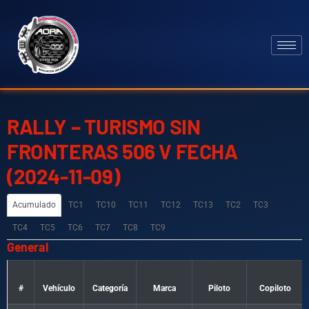
RALLY – TURISMO SIN
FRONTERAS 506 V FECHA
(2024-11-09)
Acumulado
TC1
TC10
TC11
TC12
TC13
TC2
TC3
TC4
TC5
TC6
TC7
TC8
TC9
General
#
Vehículo
Categoría
Marca
Piloto
Copiloto