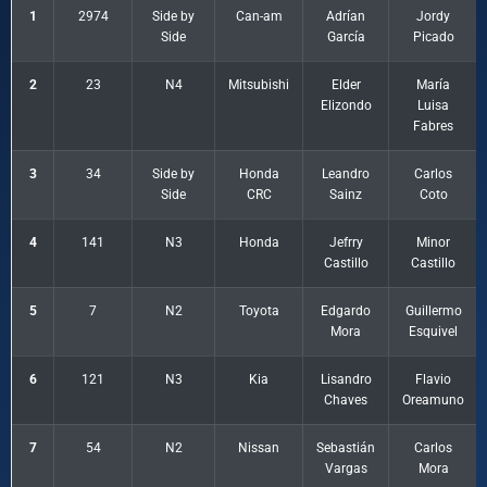
1
2974
Side by
Can-am
Adrían
Jordy
Side
García
Picado
2
23
N4
Mitsubishi
Elder
María
Elizondo
Luisa
Fabres
3
34
Side by
Honda
Leandro
Carlos
Side
CRC
Sainz
Coto
4
141
N3
Honda
Jefrry
Minor
Castillo
Castillo
5
7
N2
Toyota
Edgardo
Guillermo
Mora
Esquivel
6
121
N3
Kia
Lisandro
Flavio
Chaves
Oreamuno
7
54
N2
Nissan
Sebastián
Carlos
Vargas
Mora