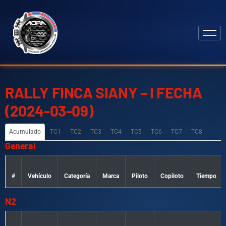
RALLY FINCA SIANY – I FECHA
(2024-03-09)
Acumulado
TC1
TC2
TC3
TC4
TC5
TC6
TC7
TC8
General
#
Vehículo
Categoría
Marca
Piloto
Copiloto
Tiempo
N2