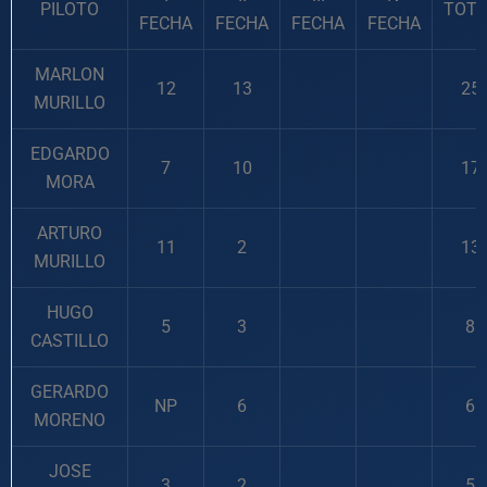
PILOTO
TOTA
FECHA
FECHA
FECHA
FECHA
MARLON
12
13
25
MURILLO
EDGARDO
7
10
17
MORA
ARTURO
11
2
13
MURILLO
HUGO
5
3
8
CASTILLO
GERARDO
NP
6
6
MORENO
JOSE
3
2
5