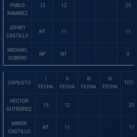
PABLO
13
12
25
RAMIREZ
JEFREY
NT
11
11
CASTILLO
MICHAEL
NP
NT
0
CUBERO
I
II
III
IV
COPILOTO
TOTA
FECHA
FECHA
FECHA
FECHA
HECTOR
13
12
25
GUTIERREZ
MINOR
NT
11
11
CASTILLO