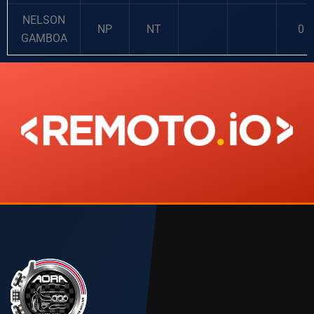
NELSON
NP
NT
0
GAMBOA