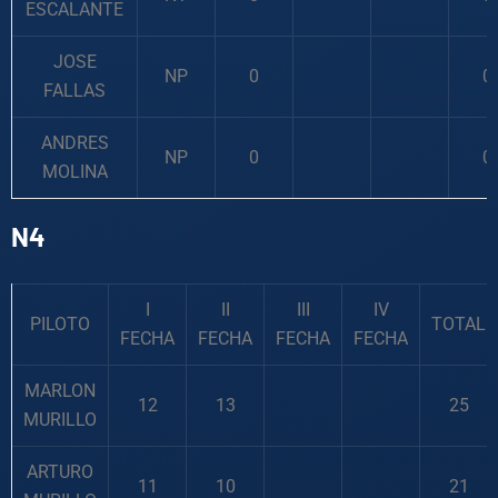
ESCALANTE
JOSE
NP
0
0
FALLAS
ANDRES
NP
0
0
MOLINA
N4
I
II
III
IV
PILOTO
TOTAL
FECHA
FECHA
FECHA
FECHA
MARLON
12
13
25
MURILLO
ARTURO
11
10
21