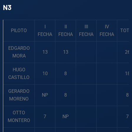
N3
I
II
III
IV
PILOTO
TOTA
FECHA
FECHA
FECHA
FECHA
EDGARDO
13
13
26
MORA
HUGO
10
8
18
CASTILLO
GERARDO
NP
8
8
MORENO
OTTO
7
NP
7
MONTERO