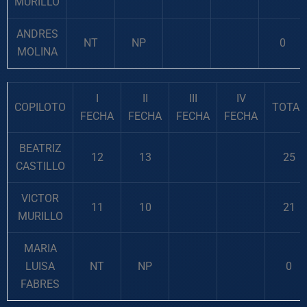
MURILLO
ANDRES
NT
NP
0
MOLINA
I
II
III
IV
COPILOTO
TOTAL
FECHA
FECHA
FECHA
FECHA
BEATRIZ
12
13
25
CASTILLO
VICTOR
11
10
21
MURILLO
MARIA
LUISA
NT
NP
0
FABRES