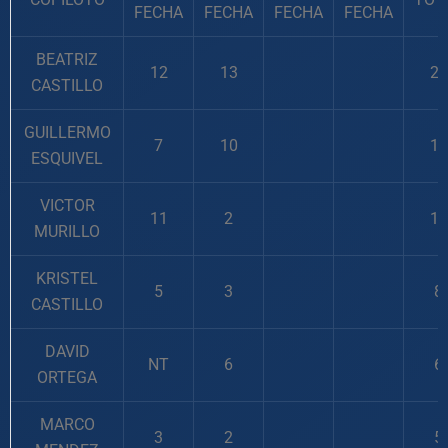
FECHA
FECHA
FECHA
FECHA
BEATRIZ
12
13
25
CASTILLO
GUILLERMO
7
10
17
ESQUIVEL
VICTOR
11
2
13
MURILLO
KRISTEL
5
3
8
CASTILLO
DAVID
NT
6
6
ORTEGA
MARCO
3
2
5