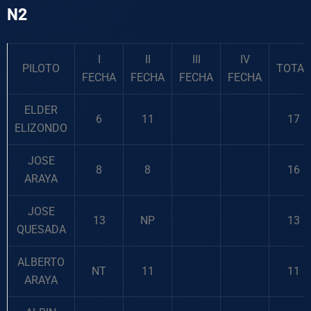
N2
I
II
III
IV
PILOTO
TOTAL
FECHA
FECHA
FECHA
FECHA
ELDER
6
11
17
ELIZONDO
JOSE
8
8
16
ARAYA
JOSE
13
NP
13
QUESADA
ALBERTO
NT
11
11
ARAYA