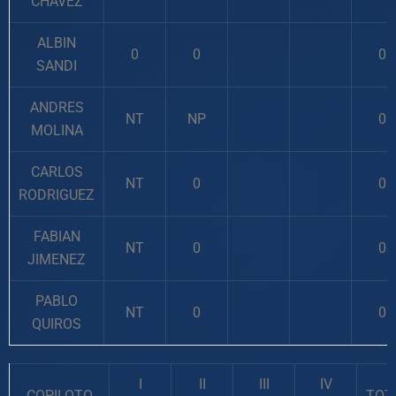
CHAVEZ
ALBIN
0
0
0
SANDI
ANDRES
NT
NP
0
MOLINA
CARLOS
NT
0
0
RODRIGUEZ
FABIAN
NT
0
0
JIMENEZ
PABLO
NT
0
0
QUIROS
I
II
III
IV
COPILOTO
TOT