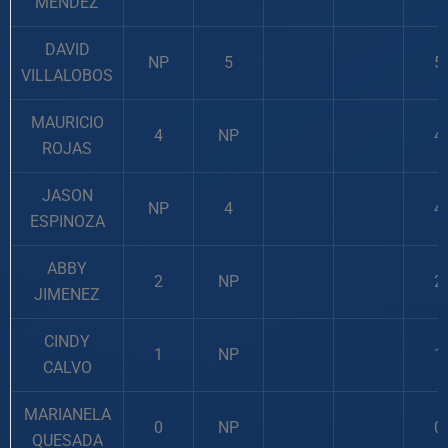
MENDEZ
DAVID
NP
5
5
VILLALOBOS
MAURICIO
4
NP
4
ROJAS
JASON
NP
4
4
ESPINOZA
ABBY
2
NP
2
JIMENEZ
CINDY
1
NP
1
CALVO
MARIANELA
0
NP
0
QUESADA