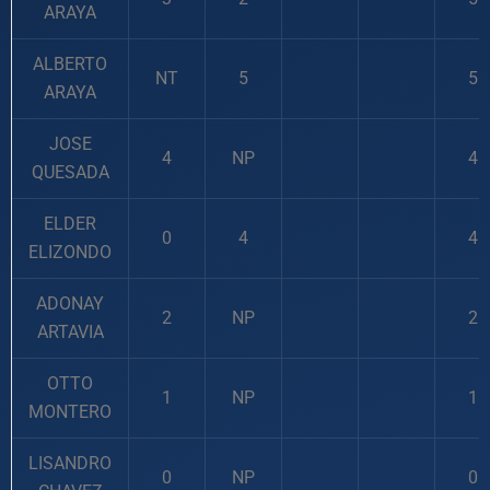
ARAYA
ALBERTO
NT
5
5
ARAYA
JOSE
4
NP
4
QUESADA
ELDER
0
4
4
ELIZONDO
ADONAY
2
NP
2
ARTAVIA
OTTO
1
NP
1
MONTERO
LISANDRO
0
NP
0