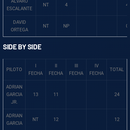
ALVARO
NT
4
4
ESCALANTE
DAVID
NT
NP
0
ORTEGA
SIDE BY SIDE
I
II
III
IV
PILOTO
TOTAL
FECHA
FECHA
FECHA
FECHA
ADRIAN
GARCIA
13
11
24
JR.
ADRIAN
NT
12
12
GARCIA