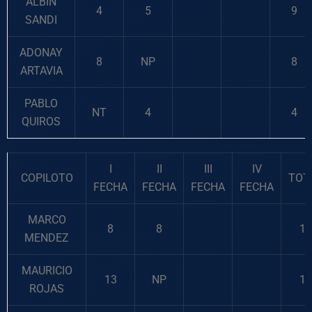
ALBIN
4
5
9
SANDI
ADONAY
8
NP
8
ARTAVIA
PABLO
NT
4
4
QUIROS
I
II
III
IV
COPILOTO
TOT
FECHA
FECHA
FECHA
FECHA
MARCO
8
8
16
MENDEZ
MAURICIO
13
NP
13
ROJAS