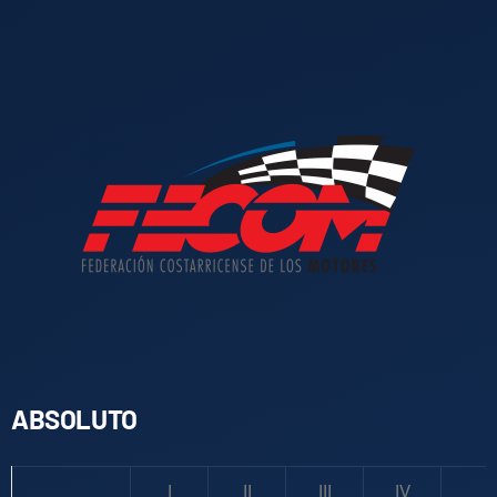
ABSOLUTO
I
II
III
IV