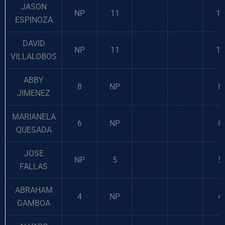
JASON
NP
11
11
ESPINOZA
DAVID
NP
11
11
VILLALOBOS
ABBY
8
NP
8
JIMENEZ
MARIANELA
6
NP
6
QUESADA
JOSE
NP
5
5
FALLAS
ABRAHAM
4
NP
4
GAMBOA