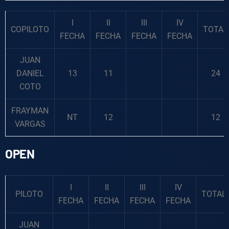
I
II
III
IV
COPILOTO
TOTAL
FECHA
FECHA
FECHA
FECHA
JUAN
DANIEL
13
11
24
COTO
FRAYMAN
NT
12
12
VARGAS
OPEN
I
II
III
IV
PILOTO
TOTAL
FECHA
FECHA
FECHA
FECHA
JUAN