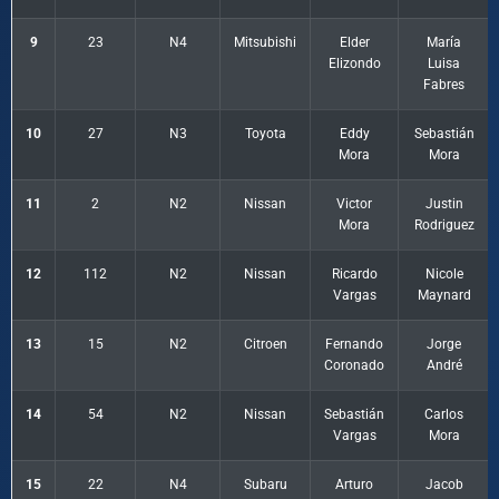
9
23
N4
Mitsubishi
Elder
María
Elizondo
Luisa
Fabres
10
27
N3
Toyota
Eddy
Sebastián
Mora
Mora
11
2
N2
Nissan
Victor
Justin
Mora
Rodriguez
12
112
N2
Nissan
Ricardo
Nicole
Vargas
Maynard
13
15
N2
Citroen
Fernando
Jorge
Coronado
André
14
54
N2
Nissan
Sebastián
Carlos
Vargas
Mora
15
22
N4
Subaru
Arturo
Jacob