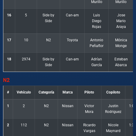
Murillo
Murillo
16
5
Side by
Can-am
Luis
Jose
Side
Diego
Mario
Rojas
Araya
17
10
N2
Toyota
Antonio
Mónica
Peñaflor
Monge
18
2974
Side by
Can-am
Adrían
Esteban
Side
García
Abarca
N2
#
Vehículo
Categoría
Marca
Piloto
Copiloto
T
1
2
N2
Nissan
Victor
Justin
1:0
Mora
Rodriguez
2
112
N2
Nissan
Ricardo
Nicole
1:3
Vargas
Maynard