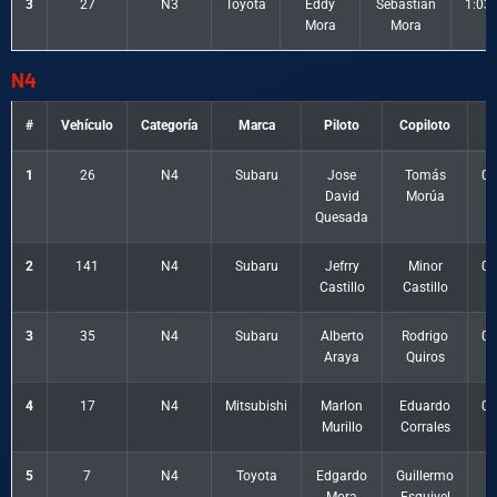
3
27
N3
Toyota
Eddy
Sebastián
1:03
Mora
Mora
N4
#
Vehículo
Categoría
Marca
Piloto
Copiloto
1
26
N4
Subaru
Jose
Tomás
0:
David
Morúa
Quesada
2
141
N4
Subaru
Jefrry
Minor
0:
Castillo
Castillo
3
35
N4
Subaru
Alberto
Rodrigo
0:
Araya
Quiros
4
17
N4
Mitsubishi
Marlon
Eduardo
0:
Murillo
Corrales
5
7
N4
Toyota
Edgardo
Guillermo