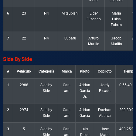
Mora
Esquivel
6
23
N4
Mitsubishi
Elder
María
1:
Elizondo
Luisa
Fabres
7
22
N4
Subaru
Arturo
Jacob
20
Murillo
Murillo
Side By Side
#
Vehículo
Categoría
Marca
Piloto
Copiloto
Tiempo
1
2988
Side by
Can-
Adrian
Jordy
0:55:49.1
Side
am
García
Picado
Jr.
2
2974
Side by
Can-
Adrían
Esteban
200:30:00
Side
am
García
Abarca
3
5
Side by
Can-
Luis
Jose
400:25:03
Side
am
Diego
Mario