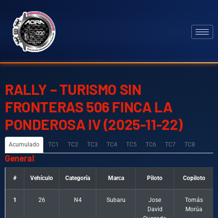
RALLY – TURISMO SIN
FRONTERAS 506 FINCA LA
PONDEROSA IV (2025-11-22)
Acumulado
TC1
TC2
TC3
TC4
TC5
TC6
TC7
TC8
General
#
Vehículo
Categoría
Marca
Piloto
Copiloto
1
26
N4
Subaru
Jose
Tomás
David
Morúa