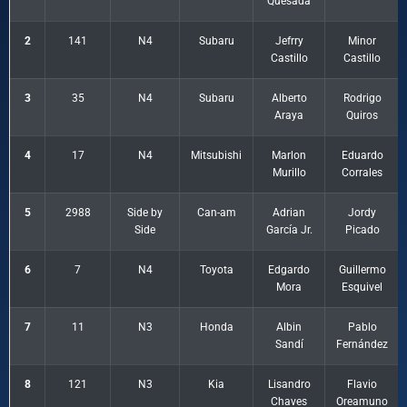
Quesada
2
141
N4
Subaru
Jefrry
Minor
Castillo
Castillo
3
35
N4
Subaru
Alberto
Rodrigo
Araya
Quiros
4
17
N4
Mitsubishi
Marlon
Eduardo
Murillo
Corrales
5
2988
Side by
Can-am
Adrian
Jordy
Side
García Jr.
Picado
6
7
N4
Toyota
Edgardo
Guillermo
Mora
Esquivel
7
11
N3
Honda
Albin
Pablo
Sandí
Fernández
8
121
N3
Kia
Lisandro
Flavio
Chaves
Oreamuno