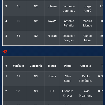
3
15
N2
Citroen
Fernando
Jorge
1:3
Coronado
André
4
10
N2
Toyota
Antonio
Mónica
500
Peñaflor
Monge
5
54
N2
Nissan
Sebastián
Carlos
200
Vargas
Mora
N3
#
Vehículo
Categoría
Marca
Piloto
Copiloto
Ti
1
11
N3
Honda
Albin
Pablo
0:58
Sandí
Fernández
2
121
N3
Kia
Lisandro
Flavio
0:59
Chaves
Oreamuno