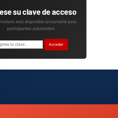
rese su clave de acceso
rmulario está disponible únicamente para
participantes autorizados.
Acceder